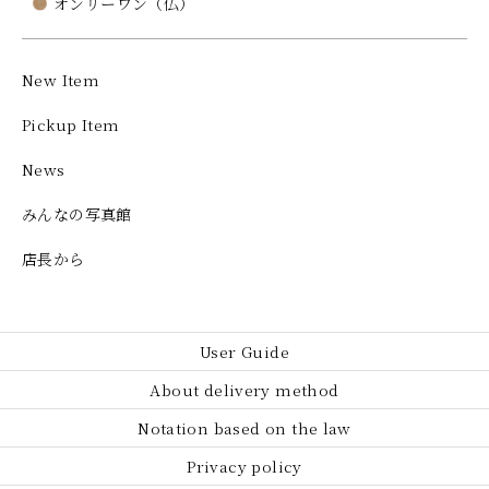
オンリーワン（仏）
New Item
Pickup Item
News
みんなの写真館
店長から
User Guide
About delivery method
Notation based on the law
Privacy policy